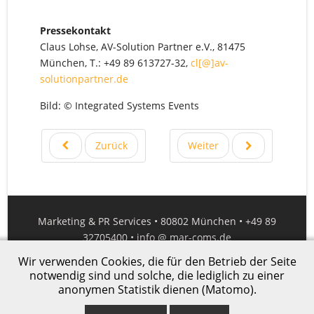
Pressekontakt
Claus Lohse, AV-Solution Partner e.V., 81475
München, T.: +49 89 613727-32,
cl[@]av-
solutionpartner.de
Bild: © Integrated Systems Events
Zurück
Weiter
Marketing & PR Services • 80802 München • +49 89
32705400 •
info @ mar-coms.de
Wir verwenden Cookies, die für den Betrieb der Seite
Impressum
|
Datenschutz
notwendig sind und solche, die lediglich zu einer
anonymen Statistik dienen (Matomo).