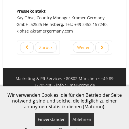
Pressekontakt
Kay Ohse, Country Manager Kramer Germany
GmbH, 52525 Heinsberg, Tel.: +49 2452 157240,
k.ohse
kramergermany.com
Zurück
Weiter
Marketing & PR Services • 80802 München • +49 89
32705400 •
info @ mar-coms.de
Wir verwenden Cookies, die für den Betrieb der Seite
Impressum
|
Datenschutz
notwendig sind und solche, die lediglich zu einer
anonymen Statistik dienen (Matomo).
© 2021 MarComs
Einverstanden
Ablehnen