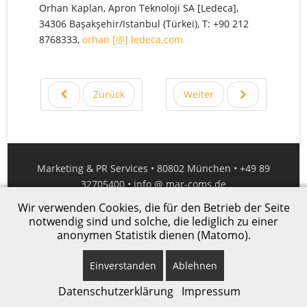
Orhan Kaplan, Apron Teknoloji SA [Ledeca],
34306 Başakşehir/Istanbul (Türkei), T: +90 212
8768333,
orhan [@] ledeca.com
Zurück
Weiter
Marketing & PR Services • 80802 München • +49 89
32705400 •
info @ mar-coms.de
Wir verwenden Cookies, die für den Betrieb der Seite
Impressum
|
Datenschutz
notwendig sind und solche, die lediglich zu einer
anonymen Statistik dienen (Matomo).
© 2021 MarComs
Einverstanden
Ablehnen
Datenschutzerklärung
Impressum
Top